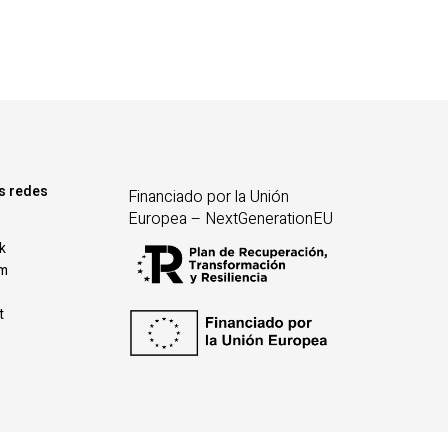
s redes
Financiado por la Unión
Europea – NextGenerationEU
k
am
t